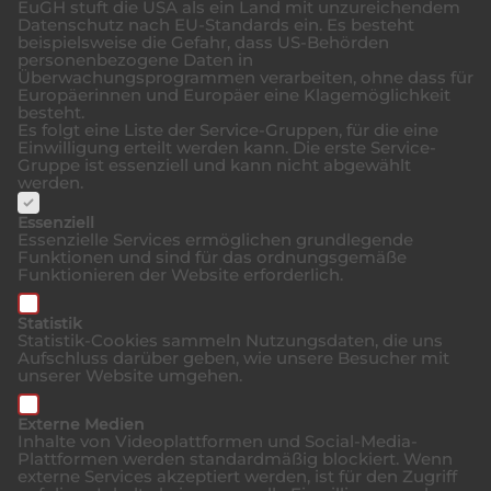
EuGH stuft die USA als ein Land mit unzureichendem
Datenschutz nach EU-Standards ein. Es besteht
beispielsweise die Gefahr, dass US-Behörden
personenbezogene Daten in
Überwachungsprogrammen verarbeiten, ohne dass für
Europäerinnen und Europäer eine Klagemöglichkeit
besteht.
Es folgt eine Liste der Service-Gruppen, für die eine
Einwilligung erteilt werden kann. Die erste Service-
Gruppe ist essenziell und kann nicht abgewählt
werden.
Essenziell
Essenzielle Services ermöglichen grundlegende
Funktionen und sind für das ordnungsgemäße
Funktionieren der Website erforderlich.
Statistik
Statistik-Cookies sammeln Nutzungsdaten, die uns
Aufschluss darüber geben, wie unsere Besucher mit
unserer Website umgehen.
Externe Medien
Inhalte von Videoplattformen und Social-Media-
Plattformen werden standardmäßig blockiert. Wenn
externe Services akzeptiert werden, ist für den Zugriff